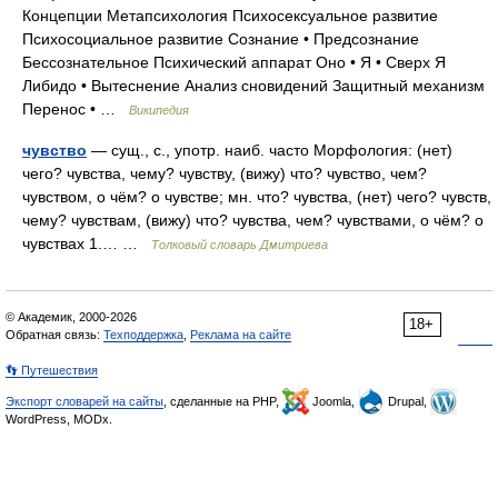
Концепции Метапсихология Психосексуальное развитие
Психосоциальное развитие Сознание • Предсознание
Бессознательное Психический аппарат Оно • Я • Сверх Я
Либидо • Вытеснение Анализ сновидений Защитный механизм
Перенос • …
Википедия
чувство
— сущ., с., употр. наиб. часто Морфология: (нет)
чего? чувства, чему? чувству, (вижу) что? чувство, чем?
чувством, о чём? о чувстве; мн. что? чувства, (нет) чего? чувств,
чему? чувствам, (вижу) что? чувства, чем? чувствами, о чём? о
чувствах 1.… …
Толковый словарь Дмитриева
© Академик, 2000-2026
18+
Обратная связь:
Техподдержка
,
Реклама на сайте
👣 Путешествия
Экспорт словарей на сайты
, сделанные на PHP,
Joomla,
Drupal,
WordPress, MODx.